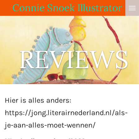
Connie Snoek Illustrator
Skip
to
main
content
REVIEWS
Hier is alles anders:
https://jong.literairnederland.nl/als-
je-aan-alles-moet-wennen/