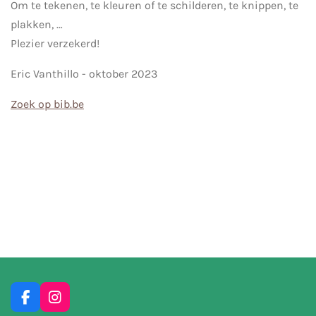
Om te tekenen, te kleuren of te schilderen, te knippen, te
plakken, …
Plezier verzekerd!
Eric Vanthillo - oktober 2023
Zoek op bib.be
F
I